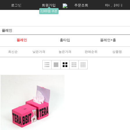
로그인
회원가입
주문조회
마이페이지
2,000원 쿠폰
플레인
플레인
홀타입
플레인+홀
최신순
낮은가격
높은가격
판매순위
상품명