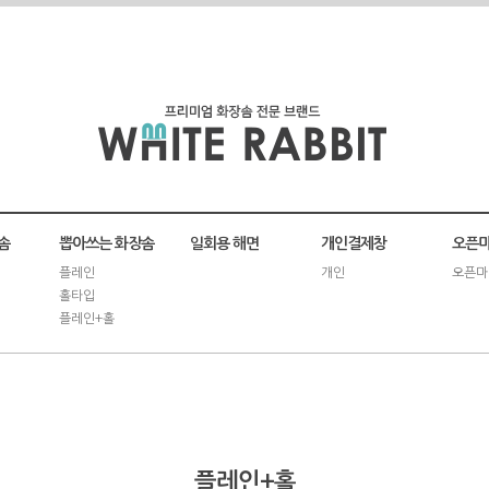
솜
뽑아쓰는 화장솜
일회용 해면
개인결제창
오픈마
플레인
개인
오픈마
홀타입
플레인+홀
플레인+홀