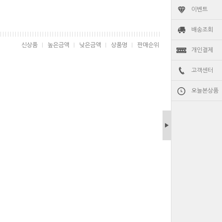
이벤트
배송조회
신상품
높은금액
낮은금액
상품명
판매순위
개인결제
고객센터
오늘본상품
▶