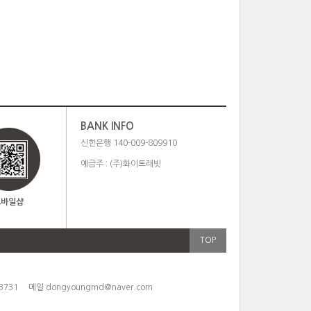
BANK INFO
신한은행 140-009-809910
예금주 : (주)화이트래빗
모바일샵
TOP
3731
메일
dongyoungmd@naver.com