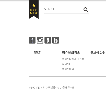
SEARCH
BEST
티슈형 화장솜
엠보싱 화장
플레인/플레인전용
홀타입
플레인+홀
+ HOME
>
티슈형 화장솜
>
플레인+홀