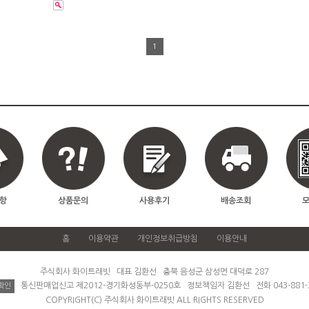
1
항
상품문의
사용후기
배송조회
홈
이용약관
개인정보취급방침
이용안내
주식회사 화이트래빗 대표 김환선 충북 음성군 삼성면 대덕로 287
통신판매업신고 제2012-경기화성동부-0250호 정보책임자 김환선 전화 043-881-
확인
COPYRIGHT(C) 주식회사 화이트래빗 ALL RIGHTS RESERVED