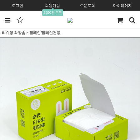
로그인
회원가입
주문조회
마이페이지
2,000원 쿠폰
티슈형 화장솜
>
플레인/플레인전용