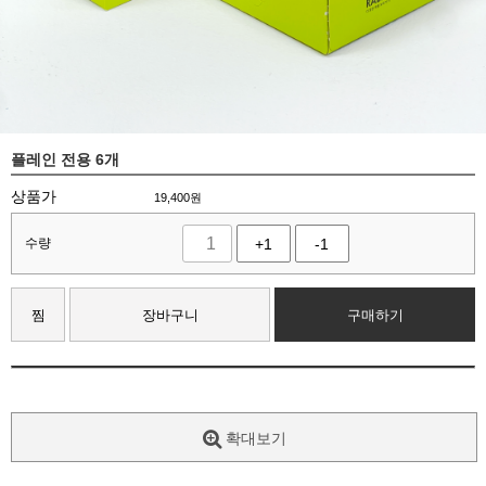
플레인 전용 6개
상품가
19,400
원
수량
+1
-1
찜
장바구니
구매하기
확대보기