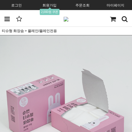
로그인
회원가입
주문조회
마이페이지
2,000원 쿠폰
티슈형 화장솜
>
플레인/플레인전용