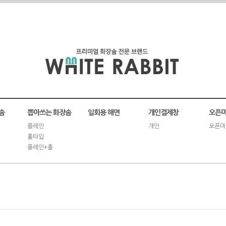
솜
뽑아쓰는 화장솜
일회용 해면
개인결제창
오픈마
플레인
개인
오픈마
홀타입
플레인+홀