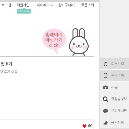
로그인
회원가입
마이페이지
장바구니(
0
)
주문조회
2,000원 쿠폰
회원가입
켓 후기
켓 후기 모음
주문조회
리뷰
화장솜정보
문의게시판
공지사항
60