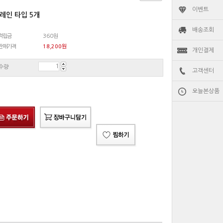
이벤트
레인 타입 5개
배송조회
적립금
360원
판매가격
18,200
원
개인결제
수량
고객센터
오늘본상품