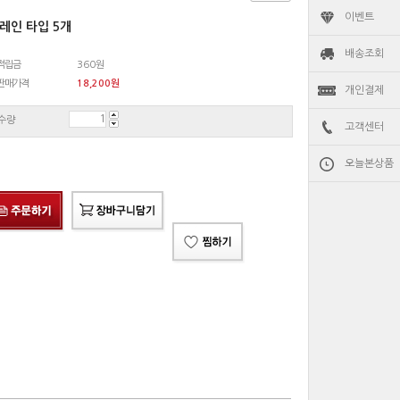
이벤트
레인 타입 5개
배송조회
적립금
360원
판매가격
18,200
원
개인결제
수량
고객센터
오늘본상품