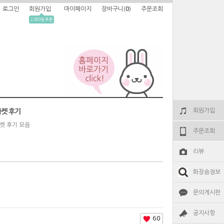
로그인
회원가입
마이페이지
장바구니(
0
)
주문조회
2,000원 쿠폰
회원가입
켓 후기
켓 후기 모음
주문조회
리뷰
화장솜정보
문의게시판
공지사항
60