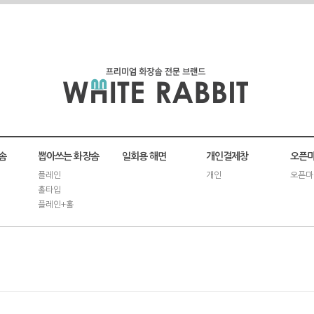
솜
뽑아쓰는 화장솜
일회용 해면
개인결제창
오픈마
플레인
개인
오픈마
홀타입
플레인+홀