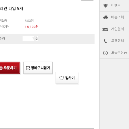
이벤트
레인 타입 5개
배송조회
적립금
360원
판매가격
18,200
원
개인결제
수량
고객센터
오늘본상품