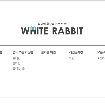
솜
뽑아쓰는 화장솜
일회용 해면
개인결제창
오픈마
플레인
개인
오픈마
홀타입
플레인+홀