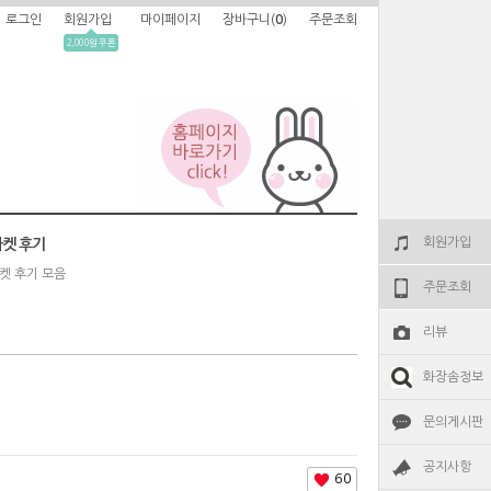
로그인
회원가입
마이페이지
장바구니(
0
)
주문조회
2,000원 쿠폰
회원가입
켓 후기
켓 후기 모음
주문조회
리뷰
화장솜정보
문의게시판
공지사항
60