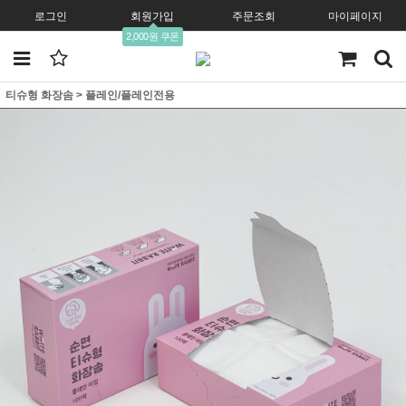
로그인
회원가입
주문조회
마이페이지
2,000원 쿠폰
티슈형 화장솜
>
플레인/플레인전용