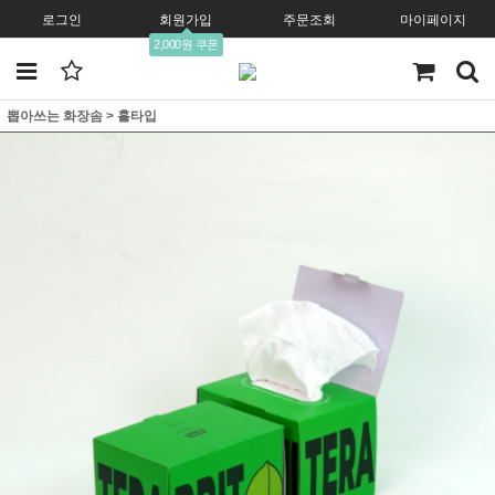
로그인
회원가입
주문조회
마이페이지
2,000원 쿠폰
뽑아쓰는 화장솜
>
홀타입