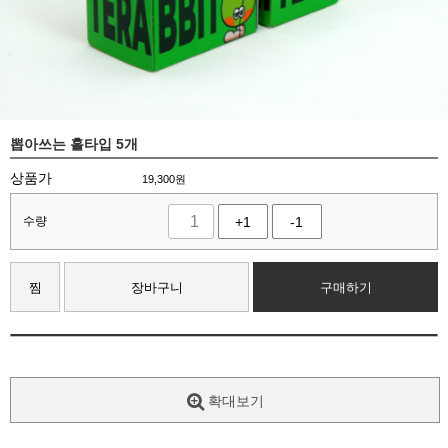
뽑아쓰는 홀타입 5개
상품가
19,300
원
수량
+1
-1
찜
장바구니
구매하기
확대보기