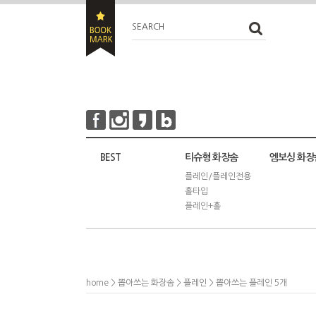
SEARCH
BEST
티슈형 화장솜
엠보싱 화장
플레인/플레인전용
홀타입
플레인+홀
home
>
뽑아쓰는 화장솜
>
플레인
> 뽑아쓰는 플레인 5개