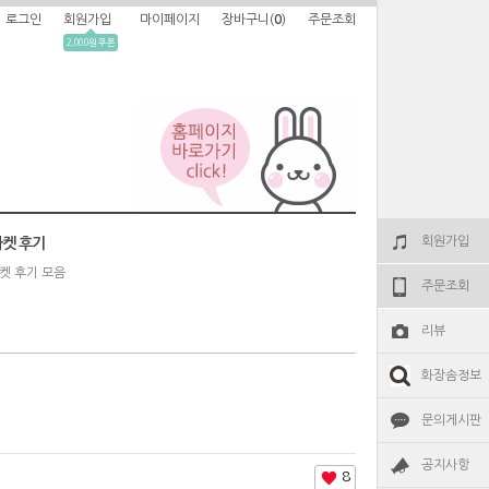
로그인
회원가입
마이페이지
장바구니(
0
)
주문조회
2,000원 쿠폰
회원가입
켓 후기
켓 후기 모음
주문조회
리뷰
화장솜정보
문의게시판
공지사항
8