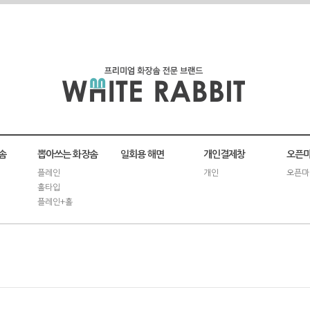
솜
뽑아쓰는 화장솜
일회용 해면
개인결제창
오픈마
플레인
개인
오픈마
홀타입
플레인+홀