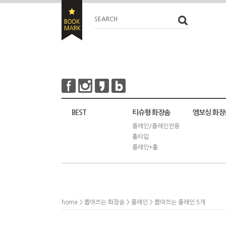
SEARCH
BEST
티슈형 화장솜
엠보싱 화장
플레인/플레인전용
홀타입
플레인+홀
home
>
뽑아쓰는 화장솜
>
플레인
> 뽑아쓰는 플레인 5개