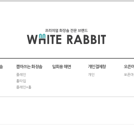
솜
뽑아쓰는 화장솜
일회용 해면
개인결제창
오픈마
플레인
개인
오픈마
홀타입
플레인+홀