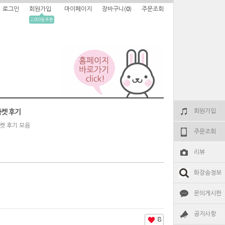
로그인
회원가입
마이페이지
장바구니(
0
)
주문조회
2,000원 쿠폰
회원가입
켓 후기
켓 후기 모음
주문조회
리뷰
화장솜정보
문의게시판
공지사항
8