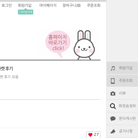
로그인
회원가입
마이페이지
장바구니(
0
)
주문조회
2,000원 쿠폰
회원가입
켓 후기
켓 후기 모음
주문조회
리뷰
화장솜정보
문의게시판
공지사항
27