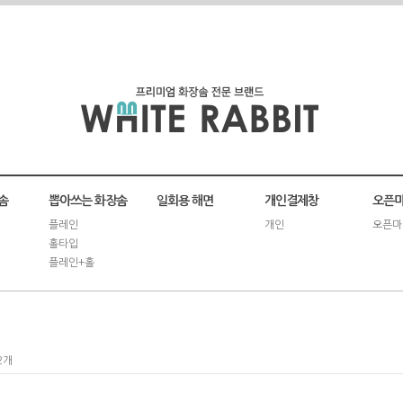
솜
뽑아쓰는 화장솜
일회용 해면
개인결제창
오픈마
플레인
개인
오픈마
홀타입
플레인+홀
2개