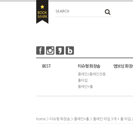
SEARCH
BEST
티슈형 화장솜
엠보싱 화장
플레인/플레인전용
홀타입
플레인+홀
home
>
티슈형 화장솜
>
플레인+홀
> 플레인 타입 3개 + 홀 타입 