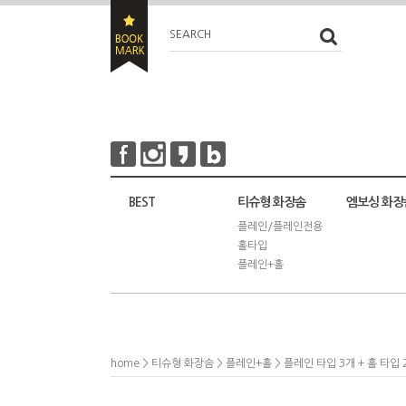
SEARCH
BEST
티슈형 화장솜
엠보싱 화장
플레인/플레인전용
홀타입
플레인+홀
home
>
티슈형 화장솜
>
플레인+홀
> 플레인 타입 3개 + 홀 타입 