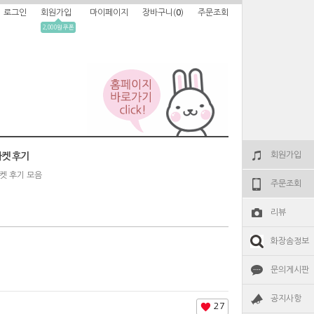
로그인
회원가입
마이페이지
장바구니(
0
)
주문조회
2,000원 쿠폰
회원가입
켓 후기
켓 후기 모음
주문조회
리뷰
화장솜정보
문의게시판
공지사항
27