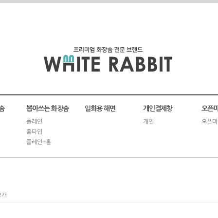
솜
뽑아쓰는 화장솜
일회용 해면
개인결제창
오픈마
플레인
개인
오픈마
홀타입
플레인+홀
2개