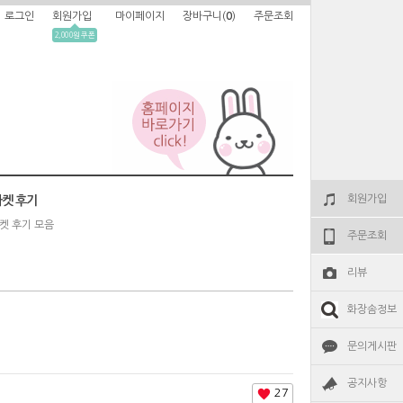
로그인
회원가입
마이페이지
장바구니(
0
)
주문조회
2,000원 쿠폰
회원가입
켓 후기
켓 후기 모음
주문조회
리뷰
화장솜정보
문의게시판
공지사항
27