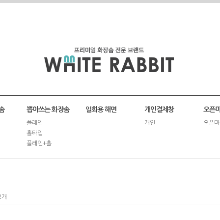
솜
뽑아쓰는 화장솜
일회용 해면
개인결제창
오픈마
플레인
개인
오픈마
홀타입
플레인+홀
2개