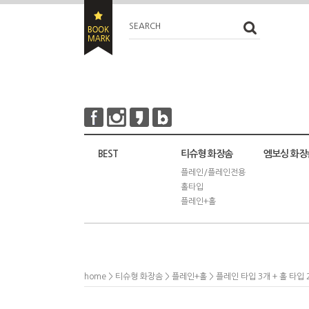
SEARCH
BEST
티슈형 화장솜
엠보싱 화장
플레인/플레인전용
홀타입
플레인+홀
home
>
티슈형 화장솜
>
플레인+홀
> 플레인 타입 3개 + 홀 타입 