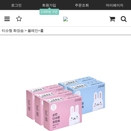
로그인
회원가입
주문조회
마이페이지
2,000원 쿠폰
티슈형 화장솜
>
플레인+홀