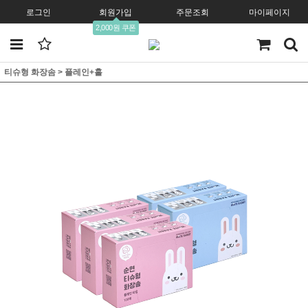
로그인
회원가입
주문조회
마이페이지
2,000원 쿠폰
티슈형 화장솜
>
플레인+홀