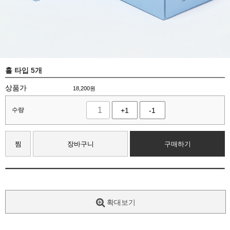
홀 타입 5개
상품가
18,200
원
수량
+1
-1
찜
장바구니
구매하기
확대보기