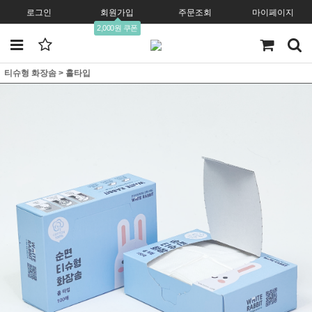
로그인
회원가입
주문조회
마이페이지
2,000원 쿠폰
티슈형 화장솜
>
홀타입