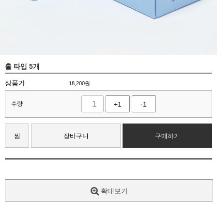
홀 타입 5개
상품가
18,200
원
수량
+1
-1
찜
장바구니
구매하기
확대보기