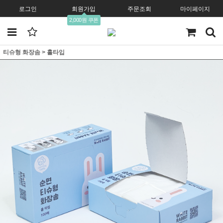
로그인
회원가입
주문조회
마이페이지
2,000원 쿠폰
티슈형 화장솜
>
홀타입