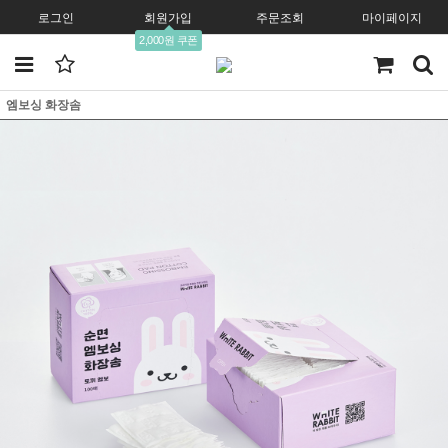
로그인
회원가입
주문조회
마이페이지
2,000원 쿠폰
엠보싱 화장솜