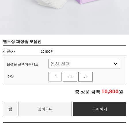
엠보싱 화장솜 모음전
상품가
10,800원
옵션을 선택해주세요
수량
+1
-1
10,800
총 상품 금액
원
찜
장바구니
구매하기