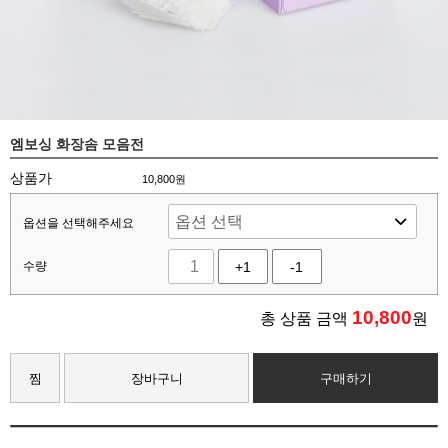
엠보싱 화장솜 모음전
상품가
10,800원
옵션을 선택해주세요
수량
+1
-1
10,800
총 상품 금액
원
찜
장바구니
구매하기