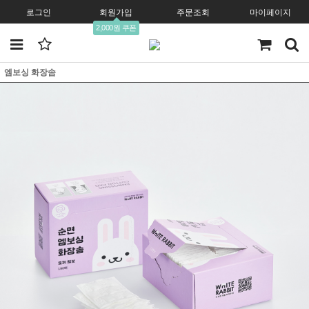
로그인
회원가입
주문조회
마이페이지
2,000원 쿠폰
엠보싱 화장솜