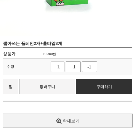
뽑아쓰는 플레인2개+홀타입3개
상품가
19,300
원
수량
+1
-1
찜
장바구니
구매하기
확대보기