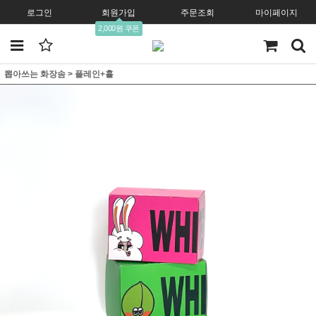
로그인
회원가입
주문조회
마이페이지
2,000원 쿠폰
뽑아쓰는 화장솜
>
플레인+홀