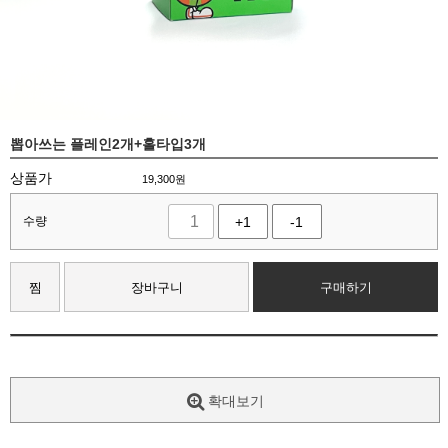
뽑아쓰는 플레인2개+홀타입3개
상품가
19,300
원
수량
+1
-1
찜
장바구니
구매하기
확대보기