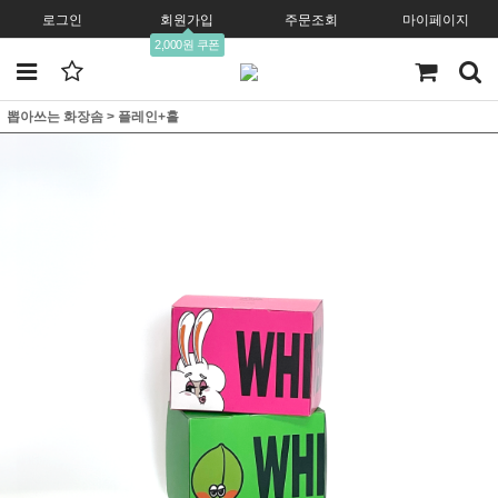
로그인
회원가입
주문조회
마이페이지
2,000원 쿠폰
뽑아쓰는 화장솜
>
플레인+홀