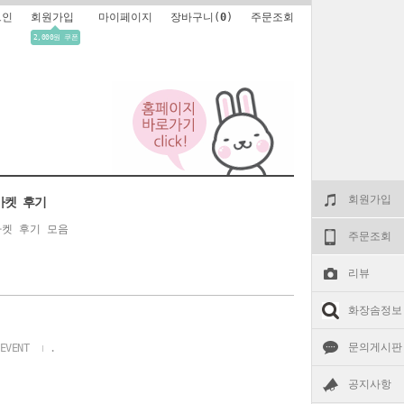
그인
회원가입
마이페이지
장바구니(
0
)
주문조회
2,000원 쿠폰
회원가입
마켓 후기
켓 후기 모음
주문조회
리뷰
화장솜정보
문의게시판
EVENT
.
공지사항