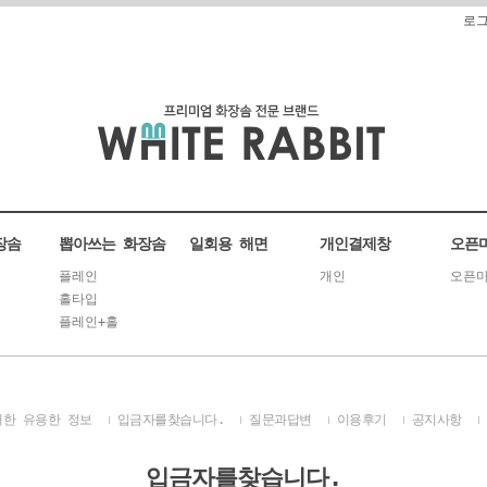
로
장솜
뽑아쓰는 화장솜
일회용 해면
개인결제창
오픈
플레인
개인
오픈마
홀타입
플레인+홀
대한 유용한 정보
입금자를찾습니다.
질문과답변
이용후기
공지사항
입금자를찾습니다.