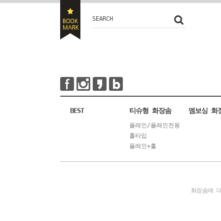
SEARCH
BEST
티슈형 화장솜
엠보싱 화
플레인/플레인전용
홀타입
플레인+홀
화장솜에 