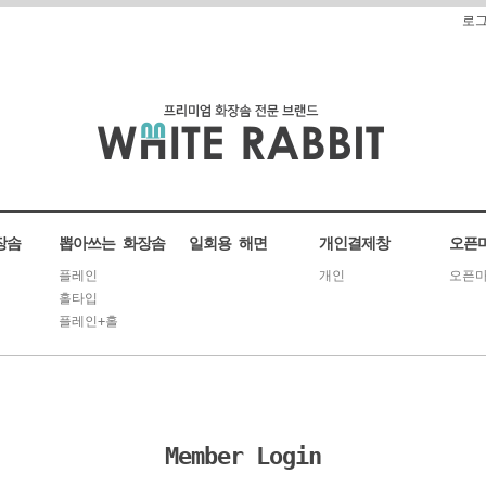
로
장솜
뽑아쓰는 화장솜
일회용 해면
개인결제창
오픈
플레인
개인
오픈마
홀타입
플레인+홀
Member Login