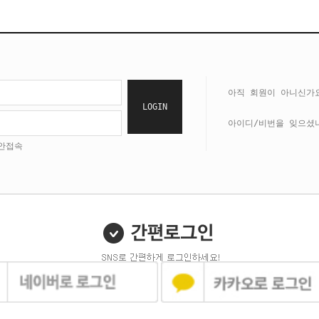
아직 회원이 아니신가
LOGIN
아이디/비번을 잊으셨
안접속