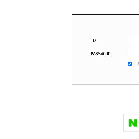
ID
PASSWORD
보