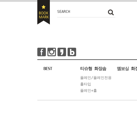
SEARCH
BEST
티슈형 화장솜
엠보싱 화
플레인/플레인전용
홀타입
플레인+홀