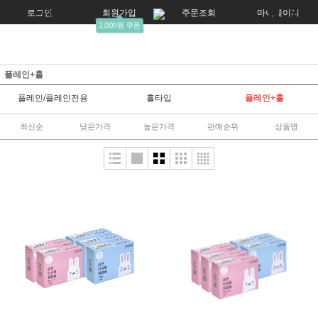
로그인
회원가입
주문조회
마이페이지
2,000원 쿠폰
플레인+홀
플레인/플레인전용
홀타입
플레인+홀
최신순
낮은가격
높은가격
판매순위
상품명