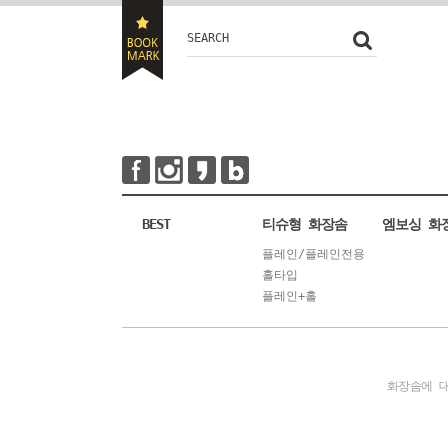
SEARCH
BEST
티슈형 화장솜
엠보싱 화
플레인/플레인전용
홀타입
플레인+홀
화장솜에 