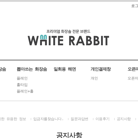
로
장솜
뽑아쓰는 화장솜
일회용 해면
개인결제창
오픈
플레인
개인
오픈마
홀타입
플레인+홀
대한 유용한 정보
입금자를찾습니다.
질문과답변
이용후기
공지사항
공지사항