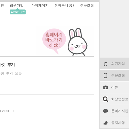
그인
회원가입
마이페이지
장바구니(
0
)
주문조회
2,000원 쿠폰
회원가입
마켓 후기
켓 후기 모음
주문조회
리뷰
화장솜정보
문의게시판
EVENT
.
공지사항