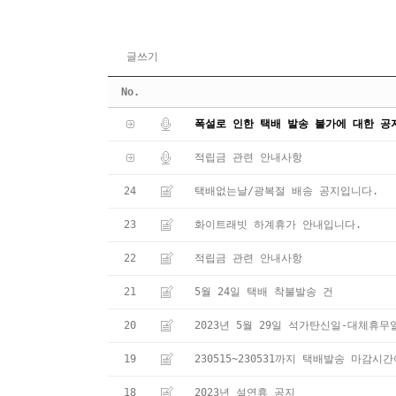
글쓰기
No.
폭설로 인한 택배 발송 불가에 대한 공
적립금 관련 안내사항
24
택배없는날/광복절 배송 공지입니다.
23
화이트래빗 하계휴가 안내입니다.
22
적립금 관련 안내사항
21
5월 24일 택배 착불발송 건
20
2023년 5월 29일 석가탄신일-대체휴
19
230515~230531까지 택배발송 마감시
18
2023년 설연휴 공지